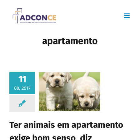
Skip
to
content
apartamento
11
08, 2017
Ter animais em apartamento
exige bom senso, diz