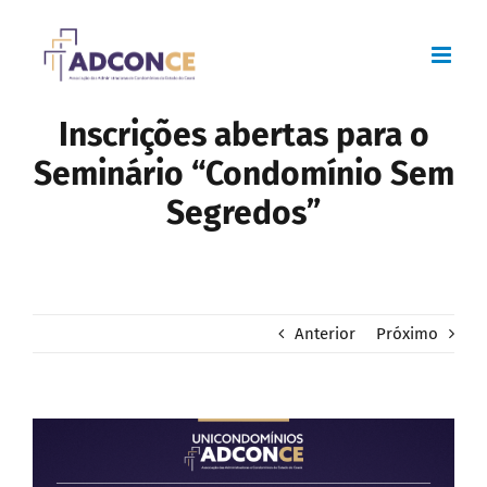
Skip
to
content
Inscrições abertas para o
Seminário “Condomínio Sem
Segredos”
Anterior
Próximo
View
Larger