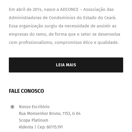
Em abril de 2014, nasce a ADCONCE – Associação das
Administradoras de Condomínios do Estado do Ceará.
Essa organização surgiu da necessidade de assistir as
empresas do ramo, de forma que o setor se desenvolva
com profissionalismo, compromisso ético e qualidade.
LEIA MAIS
FALE CONOSCO
Nosso Escritório
Rua Monsenhor Bruno, 1153, G 04
Scopa Platinum
Aldeota | Cep: 60115.191