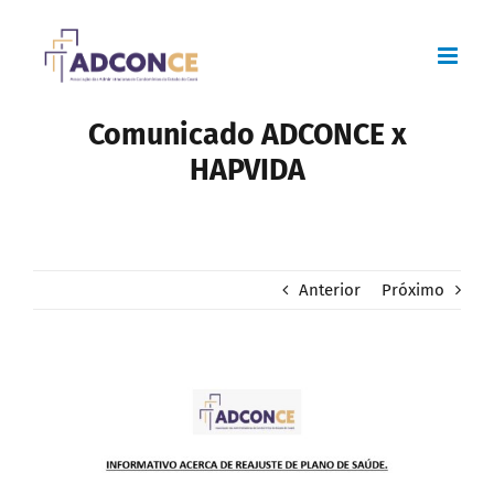
Skip
to
content
Comunicado ADCONCE x
HAPVIDA
Anterior
Próximo
View
Larger
Image